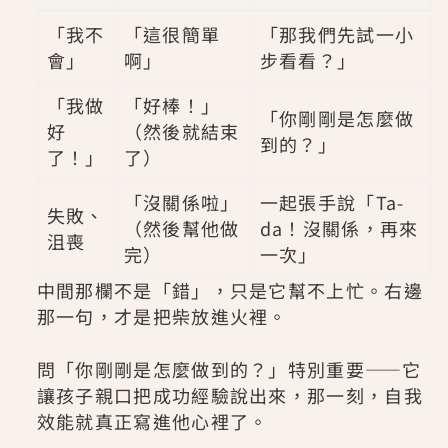
「我不
「這很簡單
「那我們先試一小
會」
啊」
步看看？」
「我做
「好棒！」
「你剛剛是怎麼做
好
（然後就結束
到的？」
了！」
了）
「沒關係啦」
一起張手說「Ta-
失敗、
（然後幫他做
da！沒關係，再來
沮喪
完）
一次」
中間那欄不是「錯」，只是它幫不上忙。右邊
那一句，才是把柴放進火裡。
問「你剛剛是怎麼做到的？」特別重要——它
讓孩子親口把成功經驗說出來，那一刻，自我
效能就真正寫進他心裡了。