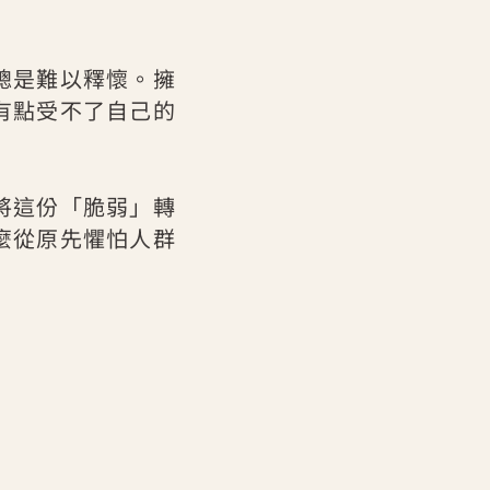
總是難以釋懷。擁
有點受不了自己的
將這份「脆弱」轉
麼從原先懼怕人群