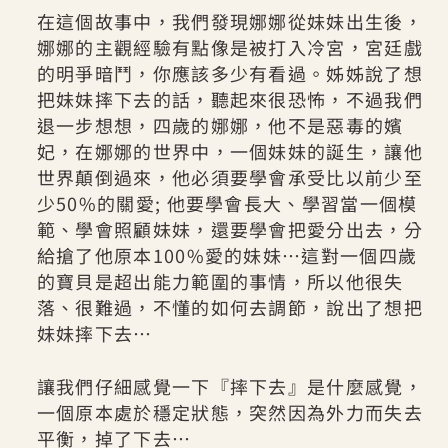
在這個故事中，我們發現娜娜從妹妹出生後，
娜娜的主觀經驗有點像是被打入冷宮，宮廷戲
的明爭暗鬥，你應該多少有看過。姊姊說了想
把妹妹摔下去的話，聽起來很恐怖，不過我們
退一步想想，四歲的娜娜，他不是惡毒的嬪
妃，在娜娜的世界中，一個妹妹的誕生，讓他
世界顛倒過來，他必須要學會承受比以前少至
少50%的關愛; 他要學會長大、學習當一個模
範、學會照顧妹妹，還要學會把愛分出去，分
給搶了他原本100%愛的妹妹…這對一個四歲
的寶貝是超出能力範圍的事情，所以他很失
落、很難過，不懂的如何去調節，說出了想把
妹妹摔下去…
讓我們仔細感覺一下『摔下去』是什麼感覺，
一個原本處於穩定狀態，突然因為外力而失去
平衡，掉了下去…