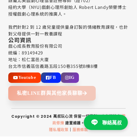
隸屬北美戲劇心理協會註冊導師（證702）
紐約大學（NYU)戲劇心理所創始人 Robert Landy榮譽博士
授權戲劇心理系統的推廣人。
我們針對2 到 12 歲兒童提供量身訂製的情緒教育課程，也針
對父母提供一對一教養課程
公司資訊
戲心成長教育股份有限公司
統編：89149429
地址：松仁富邑大廈
台北市信義區信義路五段150巷355號B棟8樓
Youtube
FB
IG
私密LINE群與其他家長聊聊
Copyright © 2024 萬叔玩心流 保留一切權利。｜本網站由
電
聯絡萬叔
商修煉
建置維護。
隱私權政策
｜
服務條款